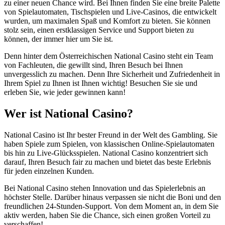
zu einer neuen Chance wird. Bei Ihnen finden Sie eine breite Palette
von Spielautomaten, Tischspielen und Live-Casinos, die entwickelt
wurden, um maximalen Spaß und Komfort zu bieten. Sie können
stolz sein, einen erstklassigen Service und Support bieten zu
können, der immer hier um Sie ist.
Denn hinter dem Österreichischen National Casino steht ein Team
von Fachleuten, die gewillt sind, Ihren Besuch bei Ihnen
unvergesslich zu machen. Denn Ihre Sicherheit und Zufriedenheit in
Ihrem Spiel zu Ihnen ist Ihnen wichtig! Besuchen Sie sie und
erleben Sie, wie jeder gewinnen kann!
Wer ist National Casino?
National Casino ist Ihr bester Freund in der Welt des Gambling. Sie
haben Spiele zum Spielen, von klassischen Online-Spielautomaten
bis hin zu Live-Glücksspielen. National Casino konzentriert sich
darauf, Ihren Besuch fair zu machen und bietet das beste Erlebnis
für jeden einzelnen Kunden.
Bei National Casino stehen Innovation und das Spielerlebnis an
höchster Stelle. Darüber hinaus verpassen sie nicht die Boni und den
freundlichen 24-Stunden-Support. Von dem Moment an, in dem Sie
aktiv werden, haben Sie die Chance, sich einen großen Vorteil zu
verschaffen!