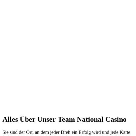
Alles Über Unser Team National Casino
Sie sind der Ort, an dem jeder Dreh ein Erfolg wird und jede Karte