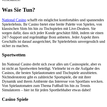
Was Sie Tun?
National Casino
schafft ein möglichst komfortables und spannendes
Spielerlebnis. Ihr Casino bietet eine breite Palette von Spielen, von
klassischen Slots bis hin zu Tischspielen mit Live-Dealern. Sie
sorgen dafür, dass sich jeder Kunde geschätzt fühlt, indem sie einen
24/7-Support und regelmäßige Boni anbieten. Jeder Aspekt ihres
Geschäfts ist darauf ausgerichtet, Ihr Spielerlebnis unvergesslich und
sicher zu machen.
Sportwetten
Im National Casino dreht sich zwar alles um Casinospiele, aber es
ist nicht an Sportwetten beteiligt. Vielmehr ist es die Aufgabe des
Casinos, die besten Spielautomaten und Tischspiele anzubieten.
Nichtsdestotrotz gibt es zahlreiche Sportspiele, die mit ihrer
Dynamik und ihrem Ambiente das Interesse von Sportfans wecken.
Von Spielautomaten zum Thema Fußball bis hin zu Tennis
Simulatoren – hier ist für jeden Sportliebhaber etwas dabei!
Casino Spiele